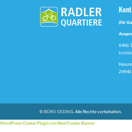
Kont
(für G
Anspre
0461 3
kontak
Husume
24941
©
BÜRO OEDING
. Alle Rechte vorbehalten.
WordPress Cookie Plugin von Real Cookie Banner