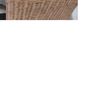
Preise:
Einzelzimmer
ab 46 €
ohne Frühstück
Doppelzimmer
89 €
ohne Frühstück
Mehrbettzimmer
84 €
ohne Frühstück
Appartement
ab 73 €