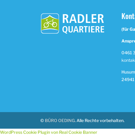
Kont
(für G
Anspre
0461 3
kontak
Husume
24941
©
BÜRO OEDING
. Alle Rechte vorbehalten.
WordPress Cookie Plugin von Real Cookie Banner