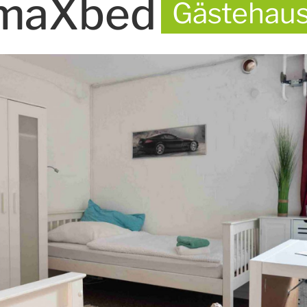
maXbed
Gästehau