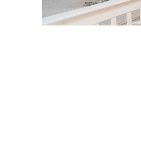
Ausstattung:
Waschmaschine
Trockner
WLAN
Nichtraucher