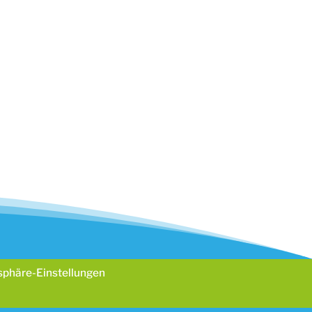
hutzerklärung.
941
+49 461 40685333
www.maxbed.de
tsphäre-Einstellungen