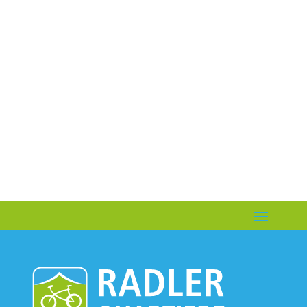
Hof Radlandsichten | 23714 Malente
+ 49 4523 1622
+49 4523 7589
info@radlandsichten.de
www.radlandsichten.de