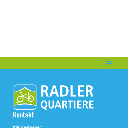
+49 (0)4348 7604 | Mobil: +49 (0)171
910 26 21
info@ferien-hof-harms.de
www.ferien-hof-harms.de
Kontakt
(für Gastgeber)