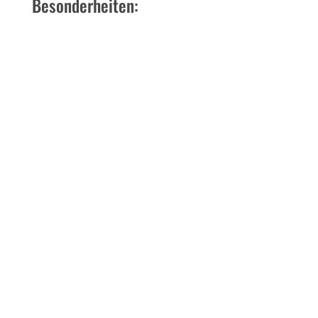
Besonderheiten:
Bootsverleih
Eider-Treene-Sorge Weg