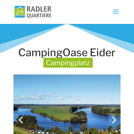
CampingOase Eider
Campingplatz