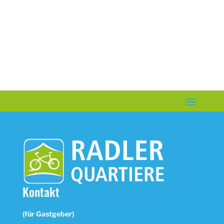
+49 461 68 96 12
aaron.jedowski@buerooeding.de
www.buerooeding.de
Kontakt
(für Gastgeber)